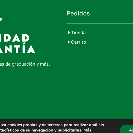
,
Pedidos
Tienda
IDAD
Carrito
ANTÍA
as de graduación y más.
cookies propias y de terceros para realizar análisis
tadísticos de su navegación y publicitarias. Más
A
Política De Cookies
|
Aviso Legal
|
Pol