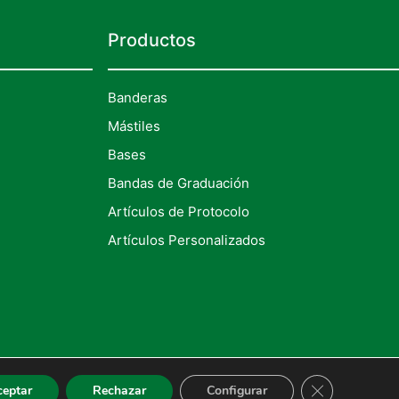
Productos
Banderas
Mástiles
Bases
Bandas de Graduación
Artículos de Protocolo
Artículos Personalizados
CERRAR EL
ceptar
Rechazar
Configurar
ítica De Privacidad
|
Términos Y Condiciones Legales De Compra