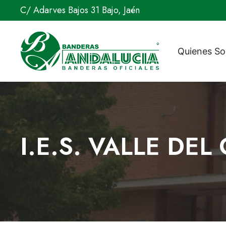
Saltar
C/ Adarves Bajos 31 Bajo, Jaén
al
contenido
Quienes S
I.E.S. VALLE DE