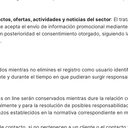
os, ofertas, actividades y noticias del sector
: El tr
e acepta el envío de información promocional mediante l
on posterioridad el consentimiento otorgado, siguiendo l
.
os mientras no elimines el registro como usuario identi
nte y
durante el tiempo en que pudieran surgir responsa
s on line serán conservados mientras dure la relación c
almente y para la resolución de posibles responsabilida
azos establecidos en la normativa correspondiente en m
e contacto, si no pertenecen a un cliente o el contacto