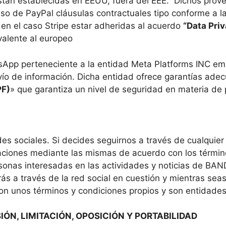
están establecidas en EEUU, fuera del EEE. Dichos pro
so de PayPal cláusulas contractuales tipo conforme a la
en el caso Stripe estar adheridas al acuerdo
“Data Pri
valente al europeo
sApp perteneciente a la entidad Meta Platforms INC em
nvío de información. Dicha entidad ofrece garantías ade
PF)
» que garantiza un nivel de seguridad en materia de 
ociales. Si decides seguirnos a través de cualquier r
ciones mediante las mismas de acuerdo con los término
ersonas interesadas en las actividades y noticias de B
birás a través de la red social en cuestión y mientras
n unos términos y condiciones propios y son entidades
IÓN, LIMITACIÓN, OPOSICIÓN Y PORTABILIDAD