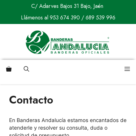
Saltar
C/ Adarves Bajos 31 Bajo, Jaén
al
Llámenos al
953 674 390
/
689 539 996
contenido
M
Contacto
En Banderas Andalucía estamos encantados de
atenderle y resolver su consulta, duda o
solicitud de presupuesto.