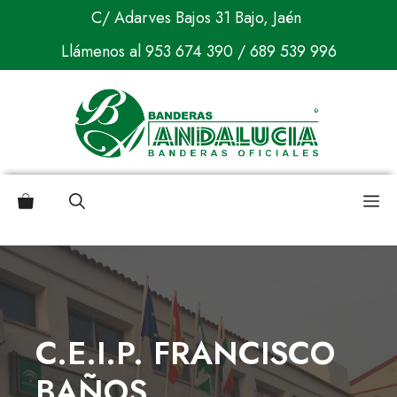
Saltar
C/ Adarves Bajos 31 Bajo, Jaén
al
Llámenos al
953 674 390
/
689 539 996
contenido
M
C.E.I.P. FRANCISCO
BAÑOS