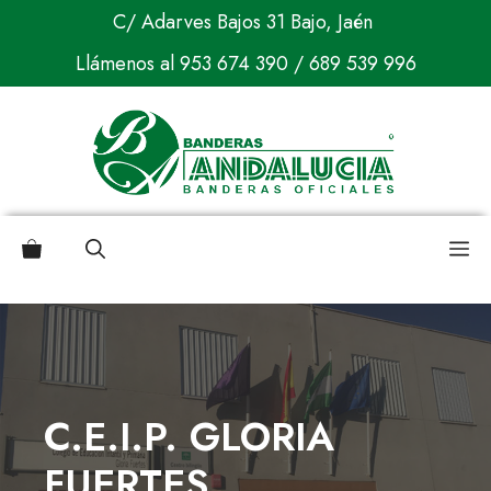
Saltar
C/ Adarves Bajos 31 Bajo, Jaén
al
Llámenos al
953 674 390
/
689 539 996
contenido
M
C.E.I.P. GLORIA
FUERTES