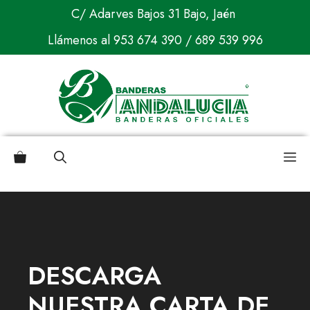
Saltar
C/ Adarves Bajos 31 Bajo, Jaén
al
Llámenos al
953 674 390
/
689 539 996
contenido
M
DESCARGA
NUESTRA CARTA DE