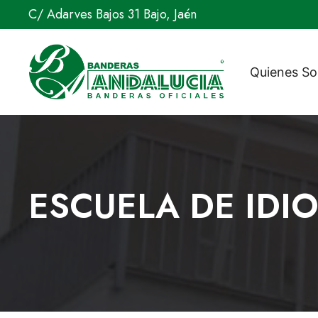
Saltar
C/ Adarves Bajos 31 Bajo, Jaén
al
contenido
Quienes S
ESCUELA DE IDI