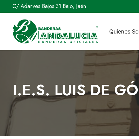
Saltar
C/ Adarves Bajos 31 Bajo, Jaén
al
contenido
Quienes S
I.E.S. LUIS DE 