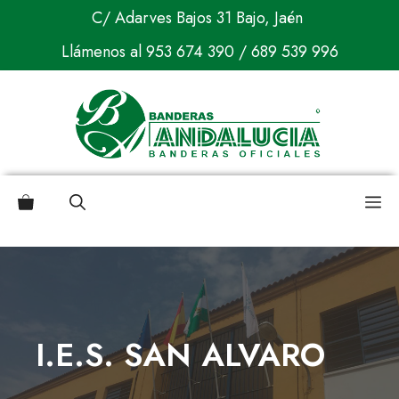
Saltar
C/ Adarves Bajos 31 Bajo, Jaén
al
Llámenos al
953 674 390
/
689 539 996
contenido
M
I.E.S. SAN ALVARO