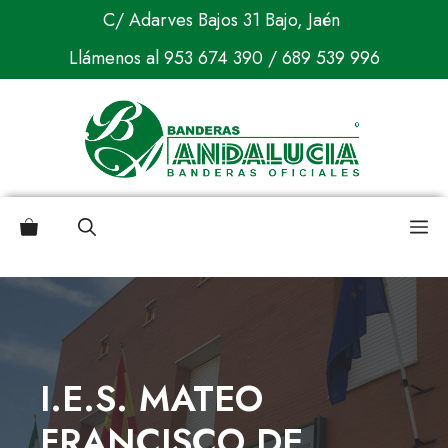
Saltar
C/ Adarves Bajos 31 Bajo, Jaén
al
Llámenos al
953 674 390
/
689 539 996
contenido
M
I.E.S. MATEO
FRANCISCO DE