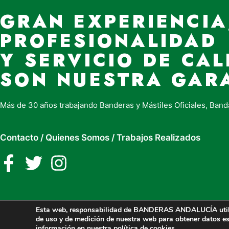
GRAN EXPERIENCIA
PROFESIONALIDAD
Y SERVICIO DE CAL
SON NUESTRA GAR
Más de 30 años trabajando Banderas y Mástiles Oficiales, Band
Contacto
/
Quienes Somos
/
Trabajos Realizados
Esta web, responsabilidad de BANDERAS ANDALUCÍA utiliza 
de uso y de medición de nuestra web para obtener datos es
2026 Banderasandalucia
información en nuestra
política de cookies