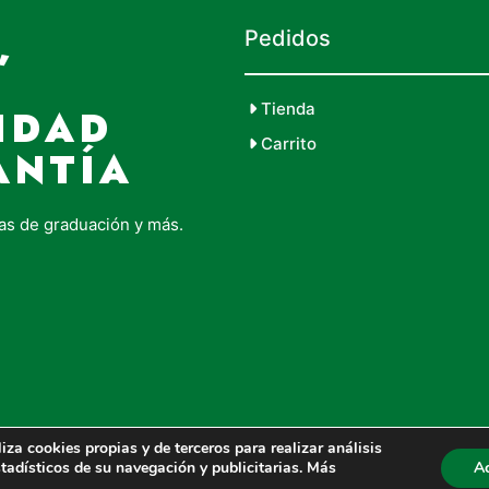
,
Pedidos
Tienda
IDAD
Carrito
ANTÍA
as de graduación y más.
cookies propias y de terceros para realizar análisis
tadísticos de su navegación y publicitarias. Más
A
Política De Cookies
|
Aviso Legal
|
Pol