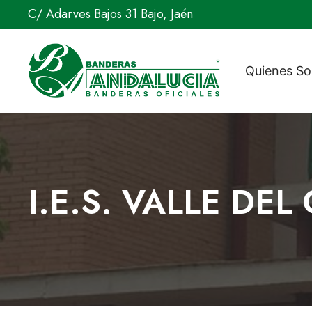
Saltar
C/ Adarves Bajos 31 Bajo, Jaén
al
contenido
Quienes S
I.E.S. VALLE DE