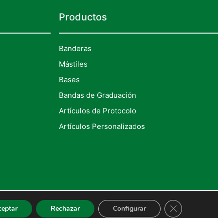
Productos
Banderas
Mástiles
Bases
Bandas de Graduación
Artículos de Protocolo
Artículos Personalizados
CERRAR EL
ceptar
Rechazar
Configurar
ítica De Privacidad
|
Términos Y Condiciones Legales De Compra