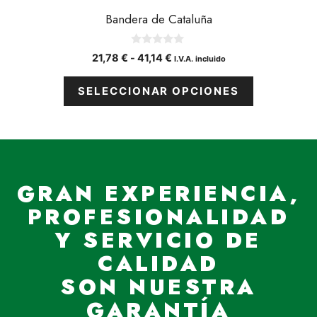
Bandera de Cataluña
0
Rango
21,78
€
-
41,14
€
I.V.A. incluido
d
de
e
5
precios:
SELECCIONAR OPCIONES
desde
21,78 €
hasta
41,14 €
GRAN EXPERIENCIA,
PROFESIONALIDAD
Y SERVICIO DE
CALIDAD
SON NUESTRA
GARANTÍA