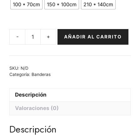
100 * 70cm
150 * 100cm
210 * 140cm
hasta
41,14 €
-
+
AÑADIR AL CARRITO
Bandera
de
Aragón
cantidad
SKU:
N/D
Categoría:
Banderas
Descripción
Valoraciones (0)
Descripción