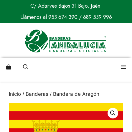
Saltar
C/ Adarves Bajos 31 Bajo, Jaén
al
Llámenos al
953 674 390
/
689 539 996
contenido
M
Inicio
/
Banderas
/ Bandera de Aragón