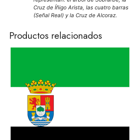
Cruz de Íñigo Arista, las cuatro barras
(Señal Real) y la Cruz de Alcoraz.
Productos relacionados
Este
producto
tiene
múltiples
variantes.
Las
opciones
se
pueden
elegir
en
la