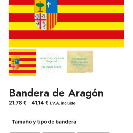
Bandera de Aragón
Rango
21,78
€
-
41,14
€
I.V.A. incluido
de
precios:
Tamaño y tipo de bandera
desde
21,78 €