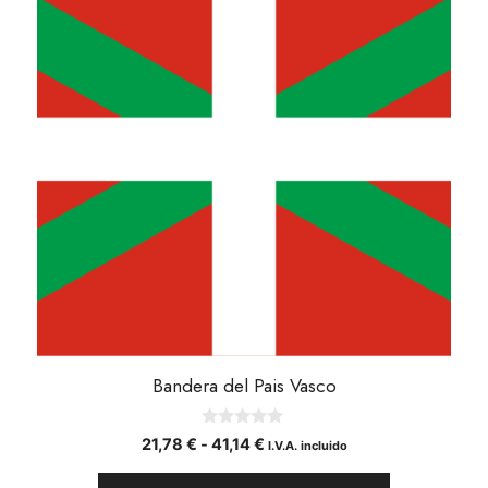
tiene
múltiples
variantes.
Las
opciones
se
pueden
elegir
en
la
página
de
producto
Bandera del Pais Vasco
0
Rango
21,78
€
-
41,14
€
I.V.A. incluido
d
de
e
5