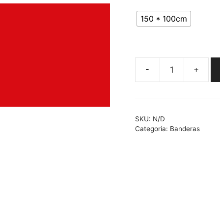
150 * 100cm
-
+
Bandera
de
República
Checa
SKU:
N/D
cantidad
Categoría:
Banderas