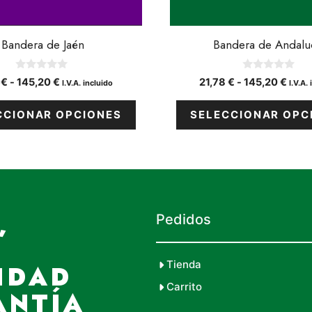
en
la
Bandera de Jaén
página
Bandera de Andalu
de
producto
0
0
Rango
Rang
8
€
-
145,20
€
21,78
€
-
145,20
€
I.V.A. incluido
I.V.A.
d
d
de
de
e
e
5
5
precios:
preci
CCIONAR OPCIONES
SELECCIONAR OPC
desde
desd
21,78 €
21,78
hasta
hast
145,20 €
145,
,
Pedidos
Tienda
IDAD
Carrito
ANTÍA