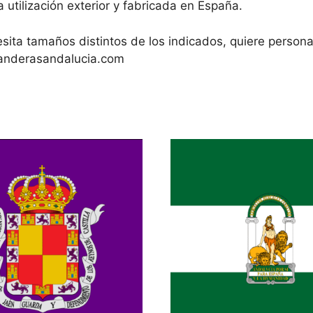
 utilización exterior y fabricada en España.
ita tamaños distintos de los indicados, quiere persona
anderasandalucia.com
Este
producto
tiene
múltiples
variantes.
Las
opciones
se
pueden
elegir