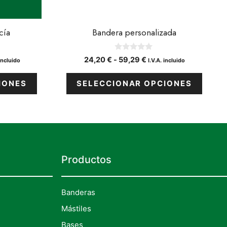
en
la
cía
página
Bandera personalizada
de
producto
0
o
Rango
24,20
€
-
59,29
€
 incluido
I.V.A. incluido
d
de
e
5
os:
precios:
IONES
SELECCIONAR OPCIONES
e
desde
 €
24,20 €
a
hasta
20 €
59,29 €
Productos
Banderas
Mástiles
Bases