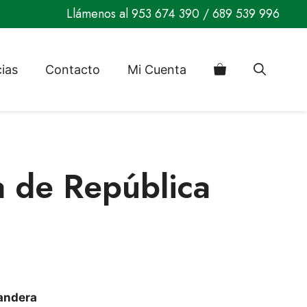
Llámenos al
953 674 390
/
689 539 996
cias
Contacto
Mi Cuenta
 de República
andera