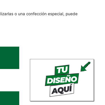
lizarlas o una confección especial, puede
Este
producto
tiene
múltiples
variantes.
Las
opciones
se
pueden
elegir