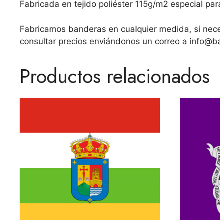
Fabricada en tejido poliéster 115g/m2 especial para
Fabricamos banderas en cualquier medida, si neces
consultar precios enviándonos un correo a
info@b
Productos relacionados
Este
Este
producto
producto
tiene
tiene
múltiples
múltiples
variantes.
variantes.
Las
Las
opciones
opciones
se
se
pueden
pueden
elegir
elegir