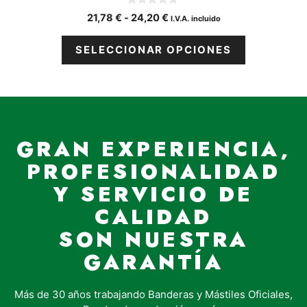
0
Rango
21,78
€
-
24,20
€
I.V.A. incluido
d
de
e
5
precios:
SELECCIONAR OPCIONES
desde
21,78 €
hasta
24,20 €
GRAN EXPERIENCIA,
PROFESIONALIDAD
Y SERVICIO DE
CALIDAD
SON NUESTRA
GARANTÍA
Más de 30 años trabajando Banderas y Mástiles Oficiales,