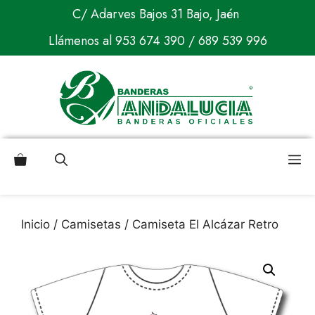
Saltar
C/ Adarves Bajos 31 Bajo, Jaén
al
Llámenos al
953 674 390
/
689 539 996
contenido
M
Inicio
/
Camisetas
/ Camiseta El Alcázar Retro