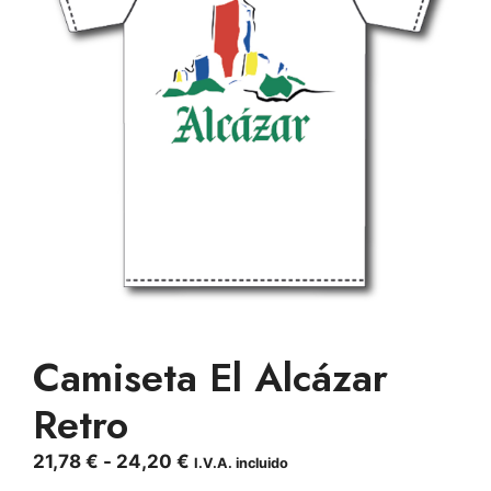
Camiseta El Alcázar
Retro
Rango
21,78
€
-
24,20
€
I.V.A. incluido
de