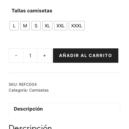
precios:
Tallas camisetas
desde
21,78 €
L
M
S
XL
XXL
XXXL
hasta
24,20 €
-
+
AÑADIR AL CARRITO
Camiseta
El
Alcázar
Retro
SKU:
REFC004
cantidad
Categoría:
Camisetas
Descripción
Descripción